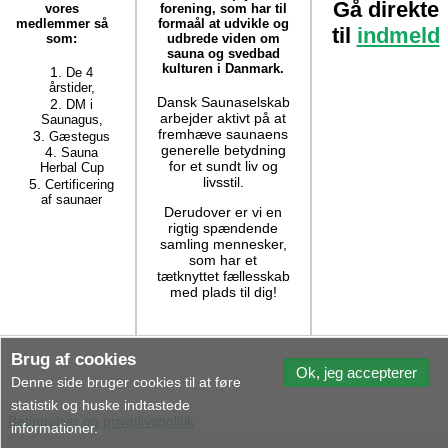
Gå direkte
vores
forening, som har til
medlemmer så
formaål at udvikle og
til
indmeld
som:
udbrede viden om
sauna og svedbad
kulturen i Danmark.
De 4
årstider,
Dansk Saunaselskab
DM i
arbejder aktivt på at
Saunagus,
fremhæve saunaens
Gæstegus
generelle betydning
Sauna
for et sundt liv og
Herbal Cup
livsstil.
Certificering
af saunaer
Derudover er vi en
rigtig spændende
samling mennesker,
som har et
tætknyttet fællesskab
med plads til dig!
Brug af cookies
Denne side bruger cookies til at føre
statistik og huske indtastede
Betingelser og privatlivspolitik
informationer.